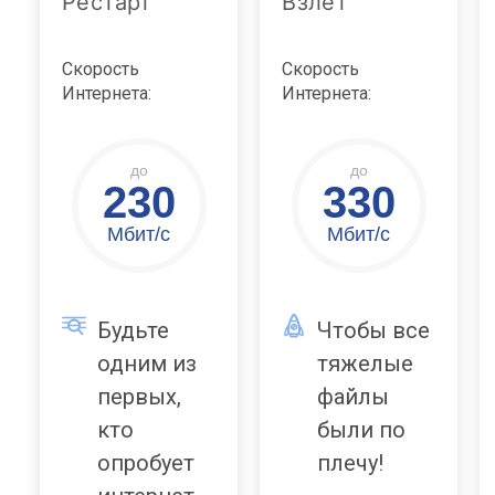
Рестарт
Взлет
Скорость
Скорость
Интернета:
Интернета:
до
до
230
330
Мбит/с
Мбит/с
Будьте
Чтобы все
одним из
тяжелые
первых,
файлы
кто
были по
опробует
плечу!