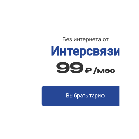
рифе
Без интернета от
Интерсвязи
иже
99
с
₽
/мес
Выбрать тариф