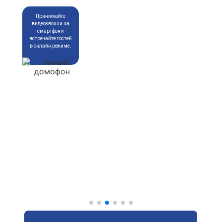
Принимайте
видеозвонки на
смартфон и
встречайте гостей
в онлайн режиме.