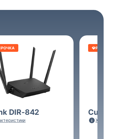
СРОЧКА
💎РАССРОЧКА
nk DIR-842
Cudy WR130
актеристики
Характеристики