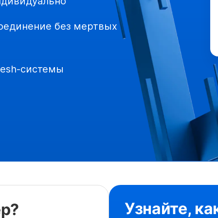
ндивидуально
оединение без мертвых
Mesh-системы
Узнайте, ка
ер?