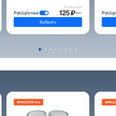
36 месяцев
125 ₽
Рассрочка
Расср
/мес
Выбрать
💎РАССРОЧКА
💎РАС