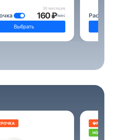
36 месяцев
160 ₽
очка
Рассрочка
/мес
Выбрать
Выбрат
СРОЧКА
💎РАССРОЧКА
НОВИНКА