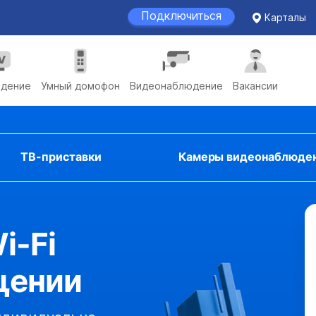
Подключиться
Карталы
идение
Умный домофон
Видеонаблюдение
Вакансии
ТВ-приставки
Камеры видеонаблюде
i-Fi
щении