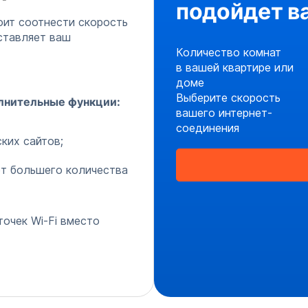
подойдет в
оит соотнести скорость
ставляет ваш
Количество комнат
в вашей квартире или
доме
Выберите скорость
олнительные функции:
вашего интернет-
соединения
ких сайтов;
т большего количества
очек Wi-Fi вместо