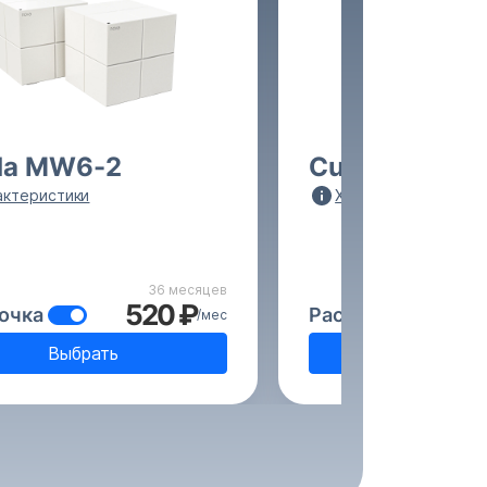
da MW6-2
Cudy M3000 (
актеристики
Характеристики
36 месяцев
520 ₽
очка
Рассрочка
/мес
Выбрать
Выбрат