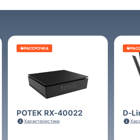
💎РАССРОЧКА
💎РАС
POTEK RX-40022
D-Li
Характеристики
Хар