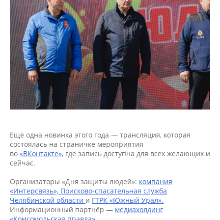
Ещё одна новинка этого года — трансляция, которая
состоялась на страничке мероприятия
во
«ВКонтакте»,
где запись доступна для всех желающих и
сейчас.
Организаторы «Дня защиты людей»:
компания
«Интерсвязь»,
Поисково-спасательная служба
Челябинской области
и
ГТРК «Южный Урал».
Информационный партнёр —
медиахолдинг
«Комсомольская правда».