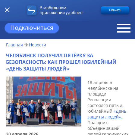
В мобильном
Скачать
приложении удобнее!
Подключиться
Главная
Новости
ЧЕЛЯБИНСК ПОЛУЧИЛ ПЯТЁРКУ ЗА
БЕЗОПАСНОСТЬ: КАК ПРОШЕЛ ЮБИЛЕЙНЫЙ
«ДЕНЬ ЗАЩИТЫ ЛЮДЕЙ»
18 апреля в
Челябинске на
площади
Революции
состоялся пятый,
юбилейный
«День
защиты людей».
Праздник,
объединивший
20 апреля 2026
людей героических